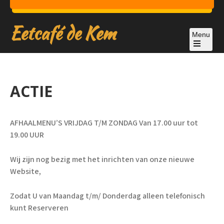
Skip
to
Eetcafé de Kem
content
Menu
Open
the
main
menu
ACTIE
AFHAALMENU’S VRIJDAG T/M ZONDAG Van 17.00 uur tot
19.00 UUR
Wij zijn nog bezig met het inrichten van onze nieuwe
Website,
Zodat U van Maandag t/m/ Donderdag alleen telefonisch
kunt Reserveren